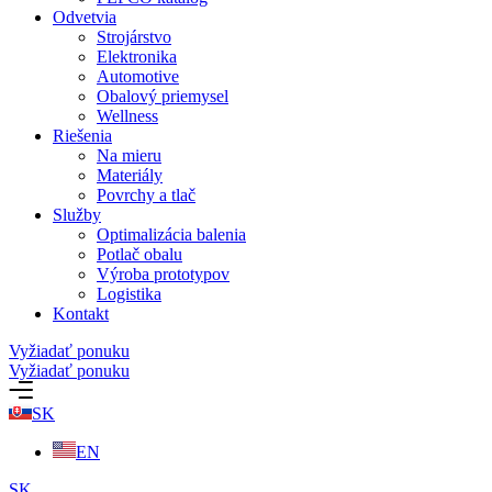
Odvetvia
Strojárstvo
Elektronika
Automotive
Obalový priemysel
Wellness
Riešenia
Na mieru
Materiály
Povrchy a tlač
Služby
Optimalizácia balenia
Potlač obalu
Výroba prototypov
Logistika
Kontakt
Vyžiadať ponuku
Vyžiadať ponuku
SK
EN
SK