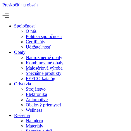
Preskočiť na obsah
Spoločnosť
O nás
Politika spoločnosti
Certifikáty
Udržateľnosť
Obaly
Nadrozmerné obaly
Kombinované obaly
Malosériová výroba
Špeciálne produkty
FEFCO katalóg
Odvetvia
Strojárstvo
Elektronika
Automotive
Obalový priemysel
Wellness
Riešenia
Na mieru
Materiály