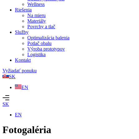
Wellness
Riešenia
Na mieru
Materiály
Povrchy a tlač
Služby
Optimalizácia balenia
Potlač obalu
Výroba prototypov
Logistika
Kontakt
Vyžiadať ponuku
SK
EN
SK
EN
Fotogaléria