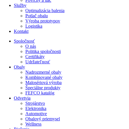
Povrchy a tlač
Služby
Optimalizácia balenia
Potlač obalu
Výroba prototypov
Logistika
Kontakt
Spoločnosť
O nás
Politika spoločnosti
Certifikáty
Udržateľnosť
Obaly
Nadrozmerné obaly
Kombinované obaly
Malosériová výroba
Špeciálne produkty
FEFCO katalóg
Odvetvia
Strojárstvo
Elektronika
Automotive
Obalový priemysel
Wellness