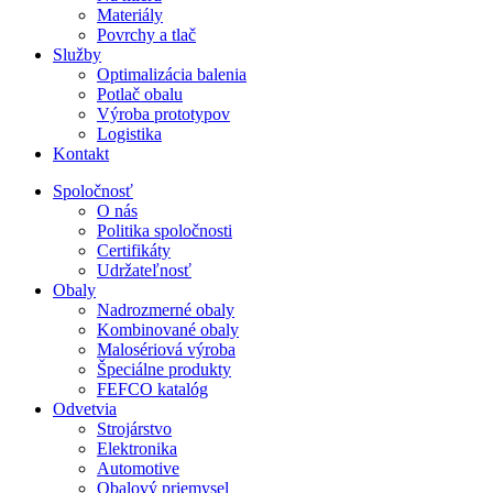
Materiály
Povrchy a tlač
Služby
Optimalizácia balenia
Potlač obalu
Výroba prototypov
Logistika
Kontakt
Spoločnosť
O nás
Politika spoločnosti
Certifikáty
Udržateľnosť
Obaly
Nadrozmerné obaly
Kombinované obaly
Malosériová výroba
Špeciálne produkty
FEFCO katalóg
Odvetvia
Strojárstvo
Elektronika
Automotive
Obalový priemysel