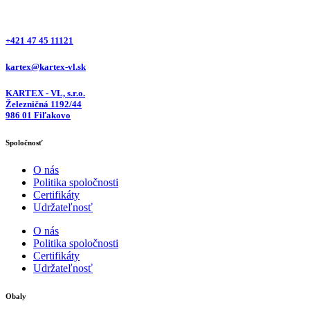
+421 47 45 11121
kartex@kartex-vl.sk
KARTEX - VL, s.r.o.
Železničná 1192/44
986 01 Fiľakovo
Spoločnosť
O nás
Politika spoločnosti
Certifikáty
Udržateľnosť
O nás
Politika spoločnosti
Certifikáty
Udržateľnosť
Obaly