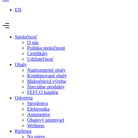
EN
Spoločnosť
O nás
Politika spoločnosti
Certifikáty
Udržateľnosť
Obaly
Nadrozmerné obaly
Kombinované obaly
Malosériová výroba
Špeciálne produkty
FEFCO katalóg
Odvetvia
Strojárstvo
Elektronika
Automotive
Obalový priemysel
Wellness
Riešenia
Na mieru