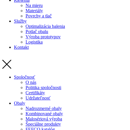
Riešenia
Na mieru
Materiály
Povrchy a tlač
Služby
Optimalizácia balenia
Potlač obalu
Výroba prototypov
Logistika
Kontakt
Spoločnosť
O nás
Politika spoločnosti
Certifikáty
Udržateľnosť
Obaly
Nadrozmerné obaly
Kombinované obaly
Malosériová výroba
Špeciálne produkty
FEFCO katalóg