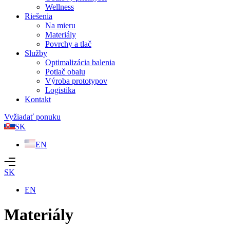
Wellness
Riešenia
Na mieru
Materiály
Povrchy a tlač
Služby
Optimalizácia balenia
Potlač obalu
Výroba prototypov
Logistika
Kontakt
Vyžiadať ponuku
SK
EN
SK
EN
Materiály