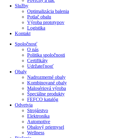
Povrchy a tlač
Služby
Optimalizácia balenia
Potlač obalu
Výroba prototypov
Logistika
Kontakt
Spoločnosť
O nás
Politika spoločnosti
Certifikáty
Udržateľnosť
Obaly
Nadrozmerné obaly
Kombinované obaly
Malosériová výroba
Špeciálne produkty
FEFCO katalóg
Odvetvia
Strojárstvo
Elektronika
Automotive
Obalový priemysel
Wellness