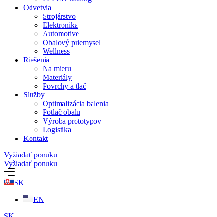
Odvetvia
Strojárstvo
Elektronika
Automotive
Obalový priemysel
Wellness
Riešenia
Na mieru
Materiály
Povrchy a tlač
Služby
Optimalizácia balenia
Potlač obalu
Výroba prototypov
Logistika
Kontakt
Vyžiadať ponuku
Vyžiadať ponuku
SK
EN
SK