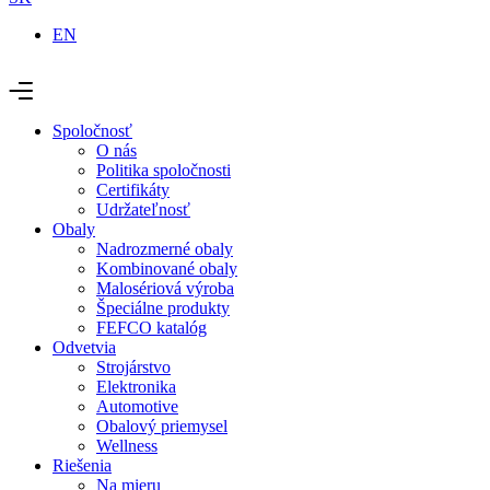
EN
Spoločnosť
O nás
Politika spoločnosti
Certifikáty
Udržateľnosť
Obaly
Nadrozmerné obaly
Kombinované obaly
Malosériová výroba
Špeciálne produkty
FEFCO katalóg
Odvetvia
Strojárstvo
Elektronika
Automotive
Obalový priemysel
Wellness
Riešenia
Na mieru