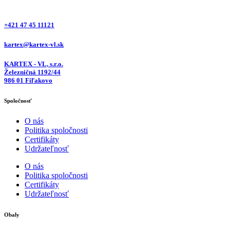
+421 47 45 11121
kartex@kartex-vl.sk
KARTEX - VL, s.r.o.
Železničná 1192/44
986 01 Fiľakovo
Spoločnosť
O nás
Politika spoločnosti
Certifikáty
Udržateľnosť
O nás
Politika spoločnosti
Certifikáty
Udržateľnosť
Obaly