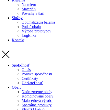
Riešenia
Na mieru
Materiály
Povrchy a tlač
Služby
Optimalizácia balenia
Potlač obalu
Výroba prototypov
Logistika
Kontakt
Spoločnosť
O nás
Politika spoločnosti
Certifikáty
Udržateľnosť
Obaly
Nadrozmerné obaly
Kombinované obaly
Malosériová výroba
Špeciálne produkty
FEFCO katalóg