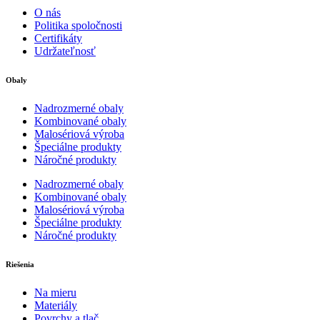
O nás
Politika spoločnosti
Certifikáty
Udržateľnosť
Obaly
Nadrozmerné obaly
Kombinované obaly
Malosériová výroba
Špeciálne produkty
Náročné produkty
Nadrozmerné obaly
Kombinované obaly
Malosériová výroba
Špeciálne produkty
Náročné produkty
Riešenia
Na mieru
Materiály
Povrchy a tlač