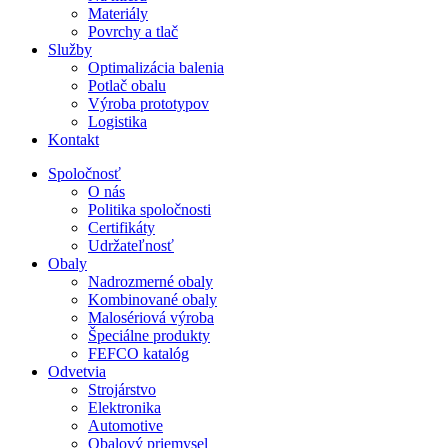
Materiály
Povrchy a tlač
Služby
Optimalizácia balenia
Potlač obalu
Výroba prototypov
Logistika
Kontakt
Spoločnosť
O nás
Politika spoločnosti
Certifikáty
Udržateľnosť
Obaly
Nadrozmerné obaly
Kombinované obaly
Malosériová výroba
Špeciálne produkty
FEFCO katalóg
Odvetvia
Strojárstvo
Elektronika
Automotive
Obalový priemysel