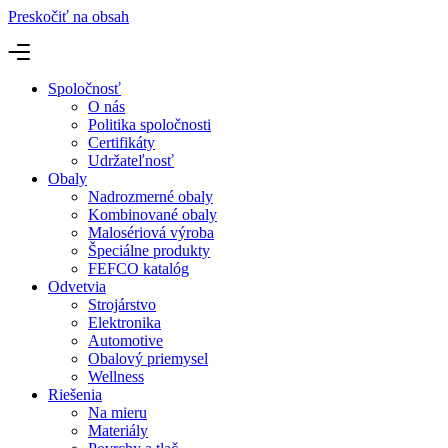
Preskočiť na obsah
Spoločnosť
O nás
Politika spoločnosti
Certifikáty
Udržateľnosť
Obaly
Nadrozmerné obaly
Kombinované obaly
Malosériová výroba
Špeciálne produkty
FEFCO katalóg
Odvetvia
Strojárstvo
Elektronika
Automotive
Obalový priemysel
Wellness
Riešenia
Na mieru
Materiály