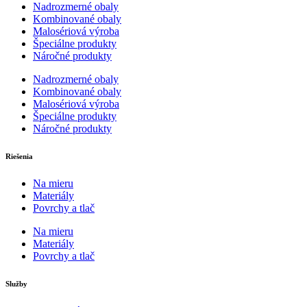
Nadrozmerné obaly
Kombinované obaly
Malosériová výroba
Špeciálne produkty
Náročné produkty
Nadrozmerné obaly
Kombinované obaly
Malosériová výroba
Špeciálne produkty
Náročné produkty
Riešenia
Na mieru
Materiály
Povrchy a tlač
Na mieru
Materiály
Povrchy a tlač
Služby