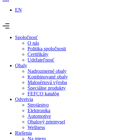
EN
Spoločnosť
O nás
Politika spoločnosti
Certifikáty
Udržateľnosť
Obaly
Nadrozmerné obaly
Kombinované obaly
Malosériová výroba
Špeciálne produkty
FEFCO katalóg
Odvetvia
Strojárstvo
Elektronika
Automotive
Obalový priemysel
Wellness
Riešenia
Na mieru