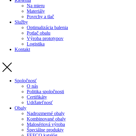
Riešenia
Na mieru
Materiály
Povrchy a tlač
Služby
Optimalizácia balenia
Potlač obalu
Výroba prototypov
Logistika
Kontakt
Spoločnosť
O nás
Politika spoločnosti
Certifikáty
Udržateľnosť
Obaly
Nadrozmerné obaly
Kombinované obaly
Malosériová výroba
Špeciálne produkty
FEFCO katalóg