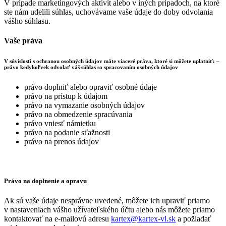
V prípade marketingových aktivít alebo v iných prípadoch, na ktoré
ste nám udelili súhlas, uchovávame vaše údaje do doby odvolania
vášho súhlasu.
Vaše práva
V súvislosti s ochranou osobných údajov máte viaceré práva, ktoré si môžete uplatniť: –
právo kedykoľvek odvolať váš súhlas so spracovaním osobných údajov
právo doplniť alebo opraviť osobné údaje
právo na prístup k údajom
právo na vymazanie osobných údajov
právo na obmedzenie spracúvania
právo vniesť námietku
právo na podanie sťažnosti
právo na prenos údajov
Právo na doplnenie a opravu
Ak sú vaše údaje nesprávne uvedené, môžete ich upraviť priamo
v nastaveniach vášho užívateľského účtu alebo nás môžete priamo
kontaktovať na e-mailovú adresu
kartex@kartex-vl.sk
a požiadať