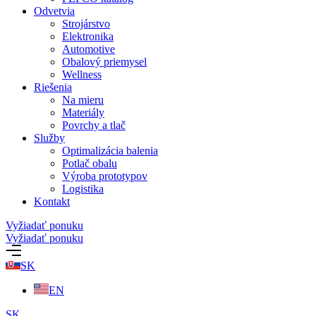
Odvetvia
Strojárstvo
Elektronika
Automotive
Obalový priemysel
Wellness
Riešenia
Na mieru
Materiály
Povrchy a tlač
Služby
Optimalizácia balenia
Potlač obalu
Výroba prototypov
Logistika
Kontakt
Vyžiadať ponuku
Vyžiadať ponuku
SK
EN
SK