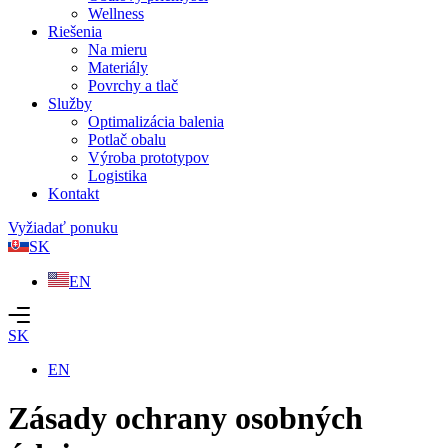
Wellness
Riešenia
Na mieru
Materiály
Povrchy a tlač
Služby
Optimalizácia balenia
Potlač obalu
Výroba prototypov
Logistika
Kontakt
Vyžiadať ponuku
SK
EN
SK
EN
Zásady ochrany osobných