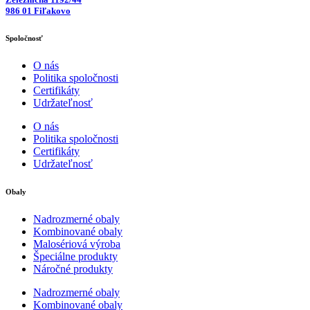
986 01 Fiľakovo
Spoločnosť
O nás
Politika spoločnosti
Certifikáty
Udržateľnosť
O nás
Politika spoločnosti
Certifikáty
Udržateľnosť
Obaly
Nadrozmerné obaly
Kombinované obaly
Malosériová výroba
Špeciálne produkty
Náročné produkty
Nadrozmerné obaly
Kombinované obaly