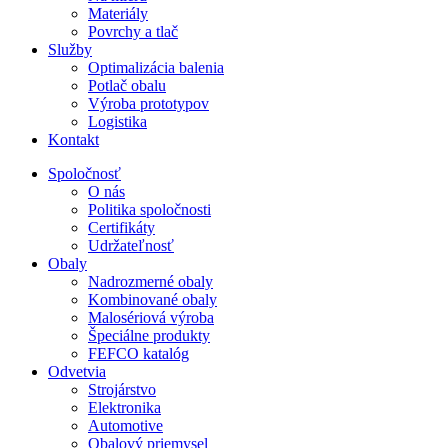
Materiály
Povrchy a tlač
Služby
Optimalizácia balenia
Potlač obalu
Výroba prototypov
Logistika
Kontakt
Spoločnosť
O nás
Politika spoločnosti
Certifikáty
Udržateľnosť
Obaly
Nadrozmerné obaly
Kombinované obaly
Malosériová výroba
Špeciálne produkty
FEFCO katalóg
Odvetvia
Strojárstvo
Elektronika
Automotive
Obalový priemysel