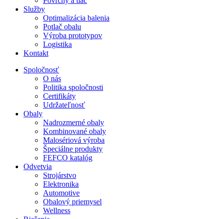
Povrchy a tlač
Služby
Optimalizácia balenia
Potlač obalu
Výroba prototypov
Logistika
Kontakt
Spoločnosť
O nás
Politika spoločnosti
Certifikáty
Udržateľnosť
Obaly
Nadrozmerné obaly
Kombinované obaly
Malosériová výroba
Špeciálne produkty
FEFCO katalóg
Odvetvia
Strojárstvo
Elektronika
Automotive
Obalový priemysel
Wellness