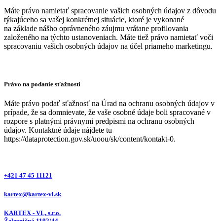
Máte právo namietať spracovanie vašich osobných údajov z dôvodu
týkajúceho sa vašej konkrétnej situácie, ktoré je vykonané
na základe nášho oprávneného záujmu vrátane profilovania
založeného na týchto ustanoveniach. Máte tiež právo namietať voči
spracovaniu vašich osobných údajov na účel priameho marketingu.
Právo na podanie sťažnosti
Máte právo podať sťažnosť na Úrad na ochranu osobných údajov v
prípade, že sa domnievate, že vaše osobné údaje boli spracované v
rozpore s platnými právnymi predpismi na ochranu osobných
údajov. Kontaktné údaje nájdete tu
https://dataprotection.gov.sk/uoou/sk/content/kontakt-0.
+421 47 45 11121
kartex@kartex-vl.sk
KARTEX - VL, s.r.o.
Železničná 1192/44