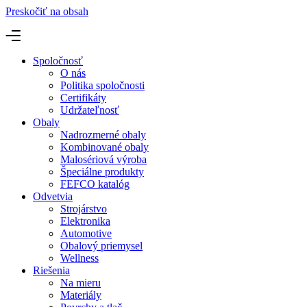
Preskočiť na obsah
Spoločnosť
O nás
Politika spoločnosti
Certifikáty
Udržateľnosť
Obaly
Nadrozmerné obaly
Kombinované obaly
Malosériová výroba
Špeciálne produkty
FEFCO katalóg
Odvetvia
Strojárstvo
Elektronika
Automotive
Obalový priemysel
Wellness
Riešenia
Na mieru
Materiály